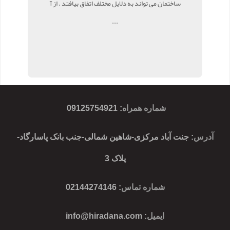
ساختمان می تواند به دلایل مختلف اتفاق بیافتد . از آ
...
شماره همراه
:
09125754921
آدرس
: جنت آباد مرکزی-شاهین شمالی-جنب بانک پاسارگاد-
پلاک 3
شماره تماس
: 02144274146
ایمیل
:
info@hiradana.com