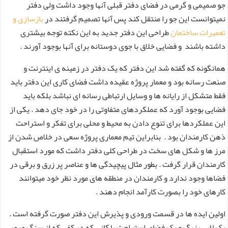
جو صمیمی و گرمی در فضای دفتر قبلی آنها وجود داشت ولی دفتر
نمیتوانست این جو را منتقل کند پس آنها تصمیم گرفتند در
بازسازی و
تعمیرات ساختمان
طراحی این دفتر جدید به این نکته توجه بیشتری
داشته باشند و فضایی خلاق با جوی دوستانه برای آنها بوجود آورند .
همانگونه که گفته شد این دفتر که یک دفتر در زمینه ی اینترنت و
صنعت رسانه بود و معمار پروژه عقیده داشت فضای کاری این دفتر باید
فقط متشکل از رایانه ها و وسایل ارتباطی رسانه ای نباشد بلکه باید
فضایی بوجود آورد که عملکردهای متفاوتی را در خود جای دهد . یکی از
این عملکردها برای تنوع دادن به محیط و محلی برای تفکر و استراحت
ذهن کارمندان بود . بنابراین تیم معماری پروژه سعی در خلاص شدن از
مرز ها و شکل های سخت در طراحی کلی دفتر داشت که مورد استقبال
کارمندان قرار گرفت . بطور مثال پیچیدگی ها و عناصر پر زرق و برقی در
فضاها وجود ندارد و کارمندان در منطقه های مورد نظر خود میتوانند
کارهای خود را بصورت کارآمد انجام دهند .
اولین ایده ها در قسمت ورودی و پذیرش این دفتر صورت گرفته است .
یک لابی بزرگ و یک فضای استراحت پلکانی که در کفی که از سنگ مرمر