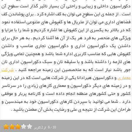
دکوراسیون داخلی و زیبایی و راحتی آن بسیار تاثیر گذار است سطوح آن
است . از جمله ی این سطوح می توان به کف اشاره کرد . برای پوشاندن کف
فضاهای اداری می توان از متریال ها و کفپوش های متنوعی استفاده نمود
که در بالاتر به یکسری از این کفپوش ها اشاره کردیم و شما را با مزایا و
ویژگی های منحصر به فرد هر یک از آن ها آشنا کردیم . به هر حال برای
داشتن یک دکوراسیون اداری و دکوراسیون تجاری مناسب و داشتن
کفپوش هایی که مناسب کاربری اداره شما باشد و همچنین تمامی ویژگی
های لازمه را داشته باشد و با سلیقه تان و سبک دکوراسیون اداری تان
جور باشد نیاز است که به متخصصین این زمینه مراجعه کنید .
شرکت
معماری
و دکوراسیون هیرادانا یکی از شرکت هایی است که در این زمینه
و در زمینه های دیگر دکوراسیون و معماری کارهای زیادی را در سرتاسر
کشور و حتی کشورهای منطقه انجام داده است و کارنامه پربار و موفقی
دارد . شما می توانید با سپردن کارهای دکوراسیون خود به مهندسین و
طراحان این شرکت از نتیجه ی علی و رضایت بخش آن مطمئن باشید .
10
/
6
از
2
کاربر