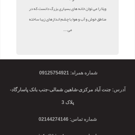
ویلا را می توان خانه های بسیاری بزرگ دانست که در
مناطق خوش و آب و هوا با چشم اندازهای زیبا ساخته
می ...
شماره همراه
:
09125754921
آدرس
: جنت آباد مرکزی-شاهین شمالی-جنب بانک پاسارگاد-
پلاک 3
شماره تماس
: 02144274146