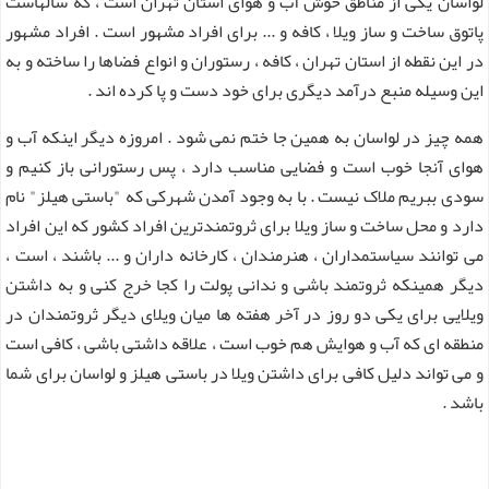
لواسان یکی از مناطق خوش آب و هوای استان تهران است ، که سالهاست
پاتوق ساخت و ساز ویلا ، کافه و ... برای افراد مشهور است . افراد مشهور
در این نقطه از استان تهران ، کافه ، رستوران و انواع فضاها را ساخته و به
این وسیله منبع درآمد دیگری برای خود دست و پا کرده اند .
همه چیز در لواسان به همین جا ختم نمی شود . امروزه دیگر اینکه آب و
هوای آنجا خوب است و فضایی مناسب دارد ، پس رستورانی باز کنیم و
سودی ببریم ملاک نیست . با به وجود آمدن شهرکی که "باستی هیلز" نام
دارد و محل ساخت و ساز ویلا برای ثروتمندترین افراد کشور که این افراد
می توانند سیاستمداران ، هنرمندان ، کارخانه داران و ... باشند ، است ،
دیگر همینکه ثروتمند باشی و ندانی پولت را کجا خرج کنی و به داشتن
ویلایی برای یکی دو روز در آخر هفته ها میان ویلای دیگر ثروتمندان در
منطقه ای که آب و هوایش هم خوب است ، علاقه داشتی باشی ، کافی است
و می تواند دلیل کافی برای داشتن ویلا در باستی هیلز و لواسان برای شما
باشد .