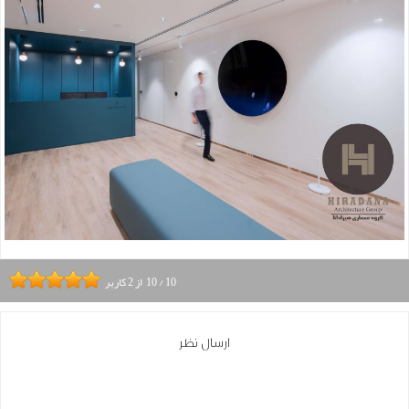
10
/
10
از
2
کاربر
ارسال نظر