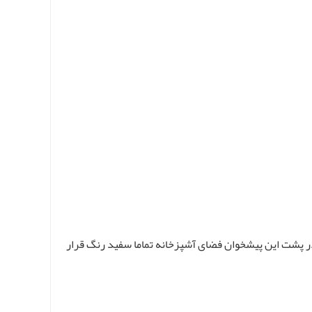
 پشت این پیشخوان فضای آشپزخانه تماما سفید رنگ قرار