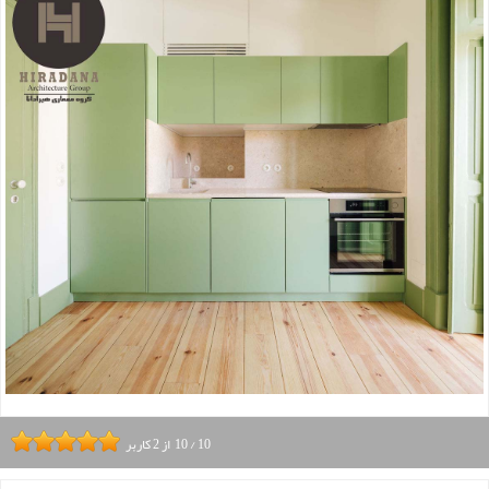
10
/
10
از
2
کاربر