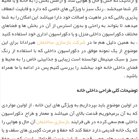
و ارگانیک که حس و حال و هوایی شاد و آرامش بخش را به خانه و یا محیط
کار شما میبخشد ، رنگ سبز با ویژگی های خاصی که دارد و قابلیت انعطاف
پذیری بالایی که در ماهیت و اصالات خود دارا میباشد این امکان را به شما
میدهد تا بتواند به راحتی و بدون استرس از آن در بخش ها و فضاهای
مختلف دکوراسیون داخلی منزل و یا دکوراسیون اداری خود استفاده کنید
، به همین دلیل هم ما در
شرکت بازسازی ساختمان
هیرادانا برای این
موضوع از یک نمونه موفق در دکوراسیون داخلی که با استفاده از رنگ
سبز و سبک مینیمال توانسته است زیبایی و جذابیتی خاص را به محیط و
فضای داخلی خانه خود ببخشد را بررسی کنیم پس در ادامه با ما همراه
باشید .
توضیحات کلی طراحی داخلی خانه
در اولین موضوع باید بپردازیم به ویژگی های این خانه ، از اولین مواردی
که به آن برمیخوریم قدمت بالای آن میباشد و معمار و طراح دکوراسیون
داخلی هم سعی کرده در طی فرایند
بازسازی ساختمان
آن حال و هوایی را
که یک خانه قدیمی دارد حفظ کند که حفظ و مرمرت گچبری های سقف و یا
ترمیم درب های چوبی قدیمی از این دست اقداماتی است که بر حفظ